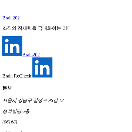
찰을 바탕으로, 본 보고서는 ‘에이전틱 단층선’, 중간 계층의
붕괴, 휴먼 프리미엄의 부상을 설명하고 임원 서치 및 인재 전
략의 전환점을 제시한다.
Brain202
조직의 잠재력을 극대화하는 리더
Brain202
Brain ReCheck:
본사
서울시 강남구 삼성로 96길 12
정석빌딩 6층
(06168)