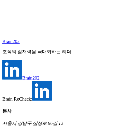
과 실행 가이드
폴리크라이시스 시대의 이사회는 더 이상 ‘거수기’로 생존할
수 없다. 본 보고서는 감사·리스크·보상·추천·ESG 위원회의 역
할과 책임(R&R)을 재배치하고 역량 매트릭스를 설계해, 이사
회를 전략·리스크 통제 타워로 전환하는 실행 가이드를 제시
한다.
Brain202
조직의 잠재력을 극대화하는 리더
Brain202
Brain ReCheck:
본사
서울시 강남구 삼성로 96길 12