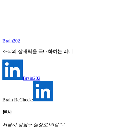
사외이사 선임은 단순한 규제 준수가 아니라 ‘평판 자본’과 기
업 가치의 문제다. 본 보고서는 형식적 독립성의 함정을 넘어,
행동 기반 검증·그림자 네트워크 매핑·90일 캡처 방지 온보딩
으로 평판 및 이해상충(COI) 리스크를 사전에 차단하는 방법
론을 제시한다.
Brain202
조직의 잠재력을 극대화하는 리더
Brain202
Brain ReCheck:
본사
서울시 강남구 삼성로 96길 12