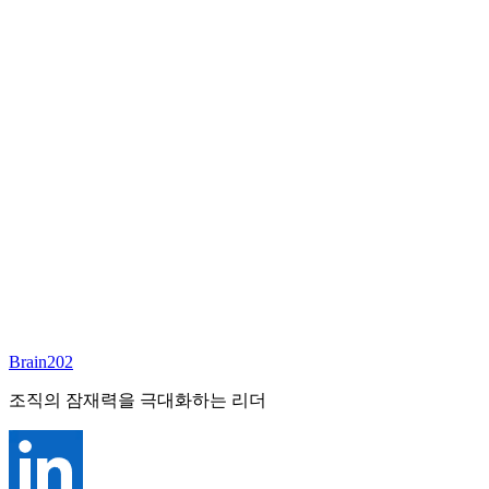
담당 컨설턴트
안우상
파트너
Email:
joseph.ahn@brain202.co.kr
Brain202 AI에게 질문하세요
포지션 정보
담당 컨설턴트
안우상
상태
진행중
레벨
고용형태
Deep Tech
경력
23+
산업
Brain202
Technology, Cloud
조직의 잠재력을 극대화하는 리더