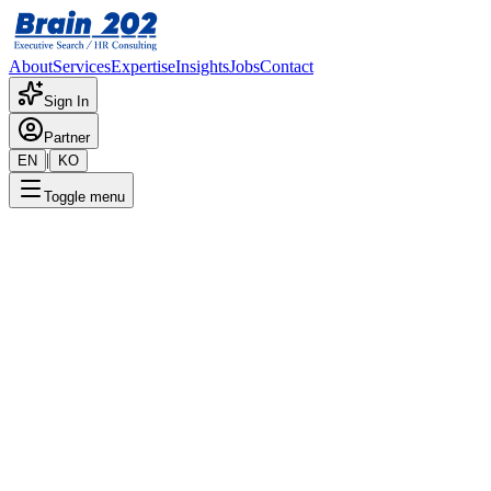
About
Services
Expertise
Insights
Jobs
Contact
Sign In
Partner
|
EN
KO
Toggle menu
← 채용공고 목록
시니어 어드바이저
기밀
게시일
:
5/2/2025
Apply Now
포지션 개요
해당 포지션에 대한 상세 정보입니다. 자세한 내용은 담당 컨