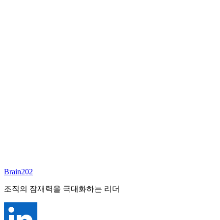
담당 컨설턴트
심향희
Founder & CEO
Email:
annieshim@brain202.co.kr
Brain202 AI에게 질문하세요
포지션 정보
담당 컨설턴트
심향희
상태
진행중
레벨
고용형태
General Mgmt
경력
30+
산업
Brain202
All-Rounder (All Industries)
조직의 잠재력을 극대화하는 리더