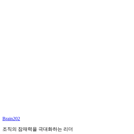
최종 합류
담당 컨설턴트
이서연
부대표 겸 파트너
Email:
sharon@brain202.co.kr
Brain202 AI에게 질문하세요
포지션 정보
담당 컨설턴트
이서연
상태
진행중
레벨
고용형태
Exec Search
경력
20+
산업
Brain202
Prof. Svcs (General)
조직의 잠재력을 극대화하는 리더