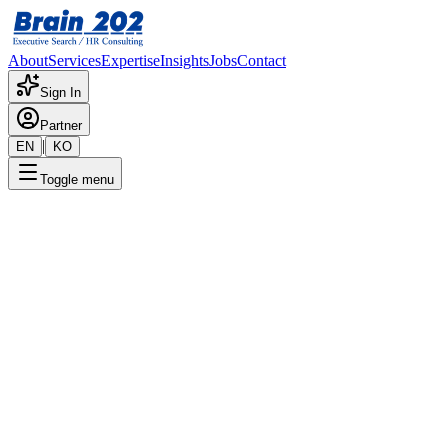
About
Services
Expertise
Insights
Jobs
Contact
Sign In
Partner
|
EN
KO
Toggle menu
← 채용공고 목록
피플에이전시_광고모델 캐스
팅 팀장
기밀
게시일
:
5/23/2024
Apply Now
포지션 개요