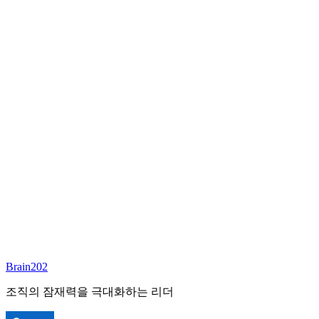
최종 합류
담당 컨설턴트
배정 예정
준비중
이 포지션의 담당 컨설턴트가 곧 배정될 예정입니다.
Brain202 AI에게 질문하세요
포지션 정보
담당 컨설턴트
안종현
상태
진행중
레벨
고용형태
정규직
경력
N/A
산업
Brain202
조직의 잠재력을 극대화하는 리더