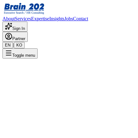
About
Services
Expertise
Insights
Jobs
Contact
Sign In
Partner
|
EN
KO
Toggle menu
← 채용공고 목록
SK하이닉스 담당 영업총괄 임
원
기밀
게시일
:
11/24/2025
Apply Now
포지션 개요