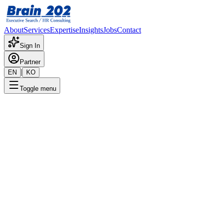
About
Services
Expertise
Insights
Jobs
Contact
Sign In
Partner
|
EN
KO
Toggle menu
← 채용공고 목록
품질전략팀_운영 품질 관리 및
기획(과-차장)
기밀
게시일
:
10/30/2024
Apply Now
포지션 개요