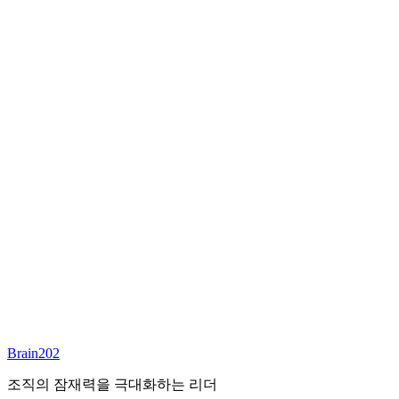
최종 합류
담당 컨설턴트
안우상
파트너
Email:
joseph.ahn@brain202.co.kr
Brain202 AI에게 질문하세요
포지션 정보
담당 컨설턴트
안우상
상태
진행중
레벨
고용형태
Deep Tech
경력
23+
산업
Brain202
Technology, Cloud
조직의 잠재력을 극대화하는 리더