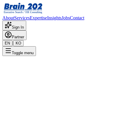
About
Services
Expertise
Insights
Jobs
Contact
Sign In
Partner
|
EN
KO
Toggle menu
← 채용공고 목록
전략기획담당(팀장 또는 매니저
기밀
게시일
:
2/6/2025
Apply Now
포지션 개요
해당 포지션에 대한 상세 정보입니다. 자세한 내용은 담당 컨설