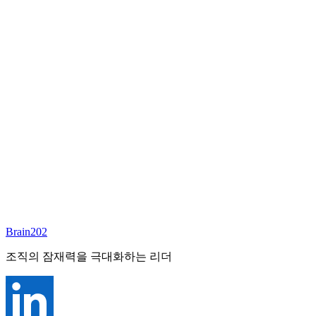
담당 컨설턴트
심향희
Founder & CEO
Email:
annieshim@brain202.co.kr
Brain202 AI에게 질문하세요
포지션 정보
담당 컨설턴트
심향희
상태
진행중
레벨
고용형태
General Mgmt
경력
30+
산업
Brain202
All-Rounder (All Industries)
조직의 잠재력을 극대화하는 리더