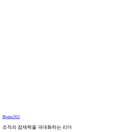
최종 합류
담당 컨설턴트
안우상
파트너
Email:
joseph.ahn@brain202.co.kr
Brain202 AI에게 질문하세요
포지션 정보
담당 컨설턴트
안우상
상태
진행중
레벨
고용형태
Deep Tech
경력
23+
산업
Brain202
Technology, Cloud
조직의 잠재력을 극대화하는 리더