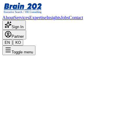
About
Services
Expertise
Insights
Jobs
Contact
Sign In
Partner
|
EN
KO
Toggle menu
← 채용공고 목록
Next ERP 1팀_제일제당 SAP
PP(대리)
기밀
게시일
:
1/22/2024
Apply Now
포지션 개요