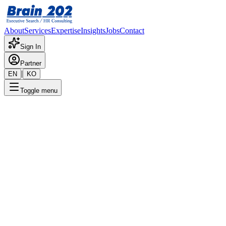
About
Services
Expertise
Insights
Jobs
Contact
Sign In
Partner
|
EN
KO
Toggle menu
← 채용공고 목록
보안기술전략팀_네트워크클라
우드보안운영(책임1명, 대리1
명)
기밀
게시일
:
12/19/2025