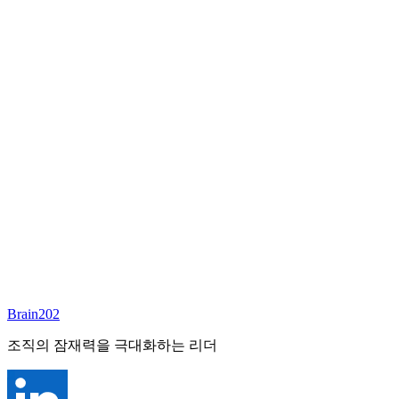
담당 컨설턴트
이서연
부대표 겸 파트너
Email:
sharon@brain202.co.kr
Brain202 AI에게 질문하세요
포지션 정보
담당 컨설턴트
이서연
상태
진행중
레벨
고용형태
Exec Search
경력
20+
산업
Brain202
Prof. Svcs (General)
조직의 잠재력을 극대화하는 리더