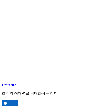
담당 컨설턴트
김달원
부사장
Email:
laywon@brain202.co.kr
Brain202 AI에게 질문하세요
포지션 정보
담당 컨설턴트
김달원
상태
진행중
레벨
고용형태
Exec Search
경력
35+
산업
Brain202
Finance/Tech/Industry
조직의 잠재력을 극대화하는 리더