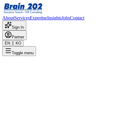
About
Services
Expertise
Insights
Jobs
Contact
Sign In
Partner
|
EN
KO
Toggle menu
← 채용공고 목록
그룹 전략기획
기밀
게시일
:
7/17/2024
Apply Now
포지션 개요
해당 포지션에 대한 상세 정보입니다. 자세한 내용은 담당 컨