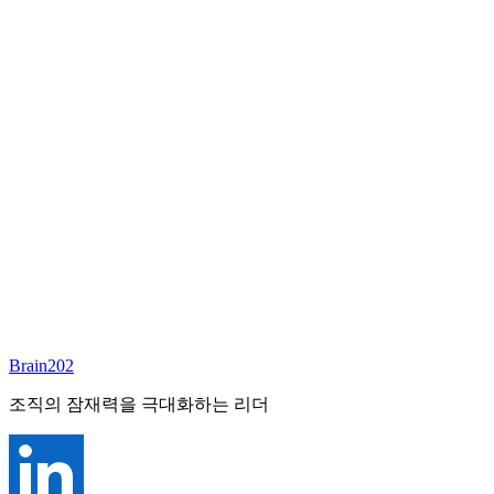
담당 컨설턴트
이서연
부대표 겸 파트너
Email:
sharon@brain202.co.kr
Brain202 AI에게 질문하세요
포지션 정보
담당 컨설턴트
이서연
상태
진행중
레벨
고용형태
Exec Search
경력
20+
산업
Brain202
Prof. Svcs (General)
조직의 잠재력을 극대화하는 리더