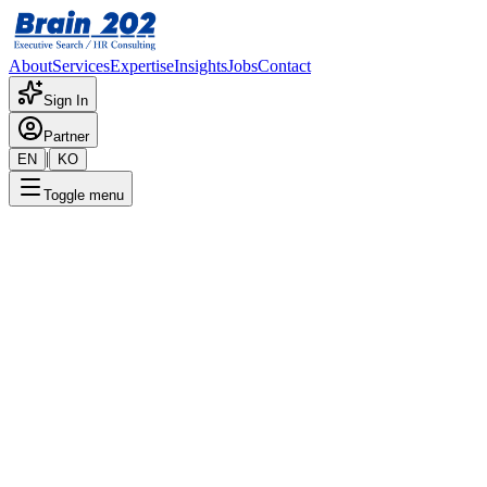
About
Services
Expertise
Insights
Jobs
Contact
Sign In
Partner
|
EN
KO
Toggle menu
← 채용공고 목록
구매자재(베트남)
기밀
게시일
:
12/17/2025
Apply Now
포지션 개요
해당 포지션에 대한 상세 정보입니다. 자세한 내용은 담당 컨설