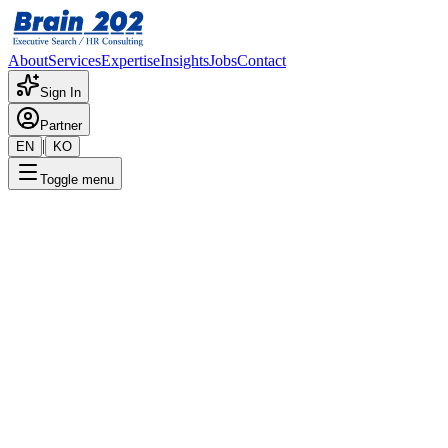
About
Services
Expertise
Insights
Jobs
Contact
Sign In
Partner
|
EN
KO
Toggle menu
← 채용공고 목록
개인신용관리팀_신용평가모형
개발
기밀
게시일
:
5/3/2024
Apply Now
포지션 개요