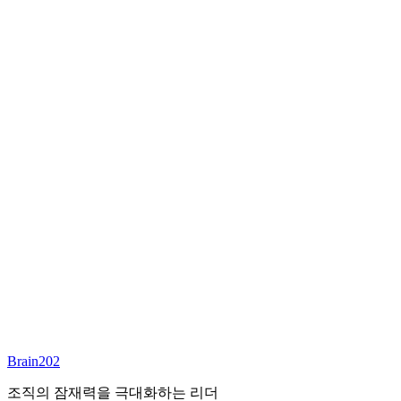
최종 합류
담당 컨설턴트
김달원
부사장
Email:
laywon@brain202.co.kr
Brain202 AI에게 질문하세요
포지션 정보
담당 컨설턴트
김달원
상태
진행중
레벨
고용형태
Exec Search
경력
35+
산업
Brain202
Finance/Tech/Industry
조직의 잠재력을 극대화하는 리더