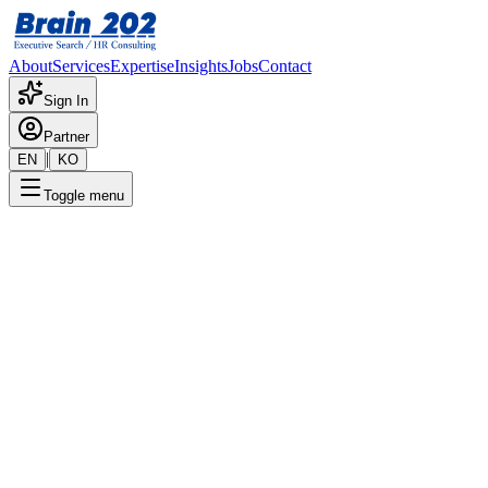
About
Services
Expertise
Insights
Jobs
Contact
Sign In
Partner
|
EN
KO
Toggle menu
← 채용공고 목록
Transport사업부_영업/PM팀
(영업파트)_경력 (사원~대리)
기밀
게시일
:
2/13/2024
Apply Now
포지션 개요