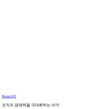
최종 합류
담당 컨설턴트
이서연
부대표 겸 파트너
Email:
sharon@brain202.co.kr
Brain202 AI에게 질문하세요
포지션 정보
담당 컨설턴트
이서연
상태
진행중
레벨
고용형태
Exec Search
경력
20+
산업
Brain202
Prof. Svcs (General)
조직의 잠재력을 극대화하는 리더