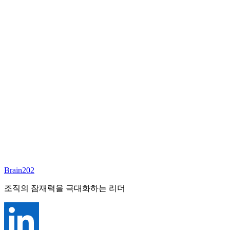
담당 컨설턴트
문현숙
파트너
Email:
aidamoon@brain202.co.kr
Brain202 AI에게 질문하세요
포지션 정보
담당 컨설턴트
문현숙
상태
진행중
레벨
고용형태
SCM, MD
경력
20+
산업
Brain202
Consumer, Mfg
조직의 잠재력을 극대화하는 리더