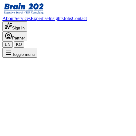
About
Services
Expertise
Insights
Jobs
Contact
Sign In
Partner
|
EN
KO
Toggle menu
← 채용공고 목록
R 프로젝트 CTO(회사명 비밀)
기밀
게시일
:
6/2/2025
Apply Now
포지션 개요
해당 포지션에 대한 상세 정보입니다. 자세한 내용은 담당 컨