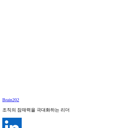
담당 컨설턴트
심향희
Founder & CEO
Email:
annieshim@brain202.co.kr
Brain202 AI에게 질문하세요
포지션 정보
담당 컨설턴트
심향희
상태
진행중
레벨
고용형태
General Mgmt
경력
30+
산업
Brain202
All-Rounder (All Industries)
조직의 잠재력을 극대화하는 리더