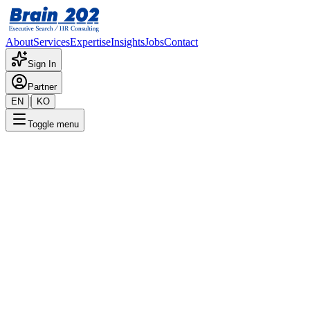
About
Services
Expertise
Insights
Jobs
Contact
Sign In
Partner
|
EN
KO
Toggle menu
← 채용공고 목록
대화형 언어모델 개발자
기밀
게시일
:
9/2/2024
Apply Now
포지션 개요
해당 포지션에 대한 상세 정보입니다. 자세한 내용은 담당 컨