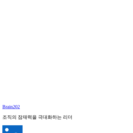
담당 컨설턴트
고남훈
상무이사
Email:
brian@brain202.co.kr
Brain202 AI에게 질문하세요
포지션 정보
담당 컨설턴트
고남훈
상태
진행중
레벨
고용형태
Deep Tech
경력
15+
산업
Brain202
Semiconductor/Display/AI
조직의 잠재력을 극대화하는 리더