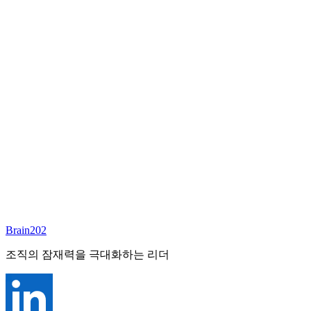
담당 컨설턴트
안우상
파트너
Email:
joseph.ahn@brain202.co.kr
Brain202 AI에게 질문하세요
포지션 정보
담당 컨설턴트
안우상
상태
진행중
레벨
고용형태
Deep Tech
경력
23+
산업
Brain202
Technology, Cloud
조직의 잠재력을 극대화하는 리더