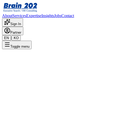
About
Services
Expertise
Insights
Jobs
Contact
Sign In
Partner
|
EN
KO
Toggle menu
← 채용공고 목록
이사회/주주총회 운영 담당(5-1
기밀
게시일
:
10/10/2024
Apply Now
포지션 개요
해당 포지션에 대한 상세 정보입니다. 자세한 내용은 담당 컨설