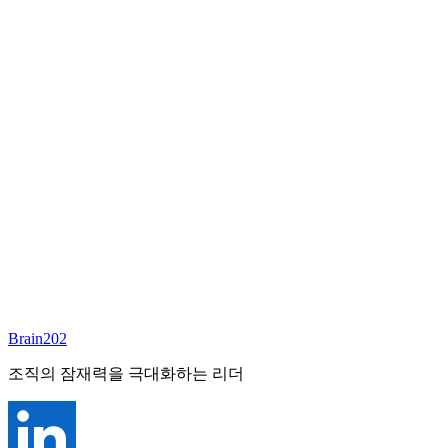
담당 컨설턴트
김달원
부사장
Email:
laywon@brain202.co.kr
Brain202 AI에게 질문하세요
포지션 정보
담당 컨설턴트
김달원
상태
진행중
레벨
고용형태
Exec Search
경력
35+
산업
Brain202
Finance/Tech/Industry
조직의 잠재력을 극대화하는 리더