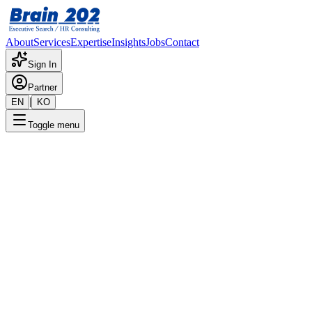
About
Services
Expertise
Insights
Jobs
Contact
Sign In
Partner
|
EN
KO
Toggle menu
← 채용공고 목록
IT_ERP(유럽)
기밀
게시일
:
1/24/2025
Apply Now
포지션 개요
해당 포지션에 대한 상세 정보입니다. 자세한 내용은 담당 컨설