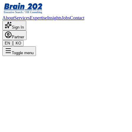
About
Services
Expertise
Insights
Jobs
Contact
Sign In
Partner
|
EN
KO
Toggle menu
← 채용공고 목록
경영혁신팀
기밀
게시일
:
6/26/2024
Apply Now
포지션 개요
해당 포지션에 대한 상세 정보입니다. 자세한 내용은 담당 컨