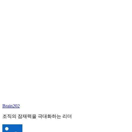
담당 컨설턴트
김달원
부사장
Email:
laywon@brain202.co.kr
Brain202 AI에게 질문하세요
포지션 정보
담당 컨설턴트
김달원
상태
진행중
레벨
고용형태
Exec Search
경력
35+
산업
Brain202
Finance/Tech/Industry
조직의 잠재력을 극대화하는 리더