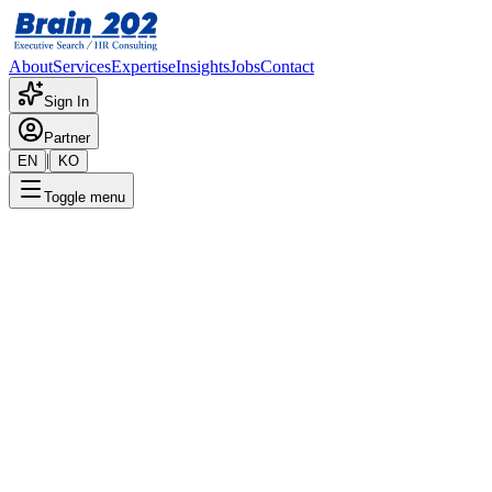
About
Services
Expertise
Insights
Jobs
Contact
Sign In
Partner
|
EN
KO
Toggle menu
← 채용공고 목록
M사업부 모터 및 기구 공정설
계 (대리-과장급)
기밀
게시일
:
8/7/2024
Apply Now
포지션 개요