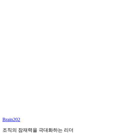
최종 합류
담당 컨설턴트
이서연
부대표 겸 파트너
Email:
sharon@brain202.co.kr
Brain202 AI에게 질문하세요
포지션 정보
담당 컨설턴트
이서연
상태
진행중
레벨
고용형태
Exec Search
경력
20+
산업
Brain202
Prof. Svcs (General)
조직의 잠재력을 극대화하는 리더