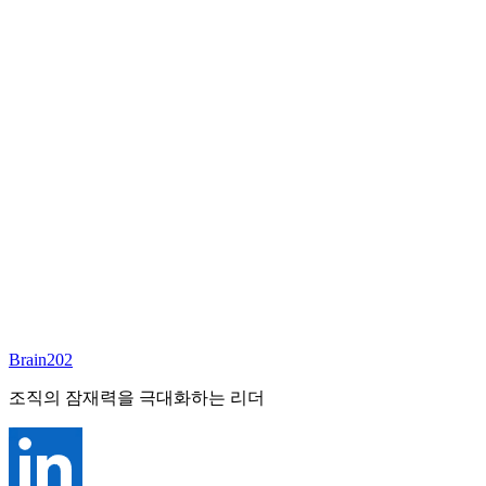
담당 컨설턴트
이서연
부대표 겸 파트너
Email:
sharon@brain202.co.kr
Brain202 AI에게 질문하세요
포지션 정보
담당 컨설턴트
이서연
상태
진행중
레벨
고용형태
Exec Search
경력
20+
산업
Brain202
Prof. Svcs (General)
조직의 잠재력을 극대화하는 리더