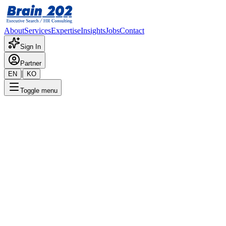
About
Services
Expertise
Insights
Jobs
Contact
Sign In
Partner
|
EN
KO
Toggle menu
← 채용공고 목록
국내영업_대리~과장
기밀
게시일
:
10/2/2025
Apply Now
포지션 개요
해당 포지션에 대한 상세 정보입니다. 자세한 내용은 담당 컨설