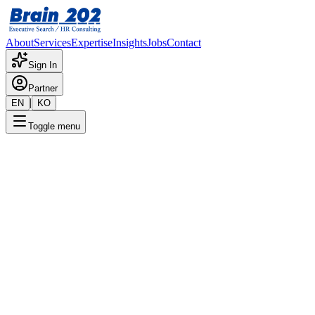
About
Services
Expertise
Insights
Jobs
Contact
Sign In
Partner
|
EN
KO
Toggle menu
← 채용공고 목록
반도체 Device test 개발
기밀
게시일
:
8/6/2024
Apply Now
포지션 개요
해당 포지션에 대한 상세 정보입니다. 자세한 내용은 담당 컨