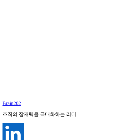
담당 컨설턴트
배정 예정
준비중
이 포지션의 담당 컨설턴트가 곧 배정될 예정입니다.
Brain202 AI에게 질문하세요
포지션 정보
담당 컨설턴트
안종현
상태
진행중
레벨
고용형태
정규직
경력
N/A
산업
Brain202
조직의 잠재력을 극대화하는 리더