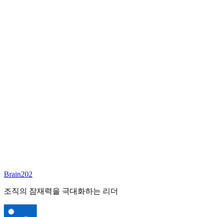
담당 컨설턴트
김달원
부사장
Email:
laywon@brain202.co.kr
Brain202 AI에게 질문하세요
포지션 정보
담당 컨설턴트
김달원
상태
진행중
레벨
고용형태
Exec Search
경력
35+
산업
Brain202
Finance/Tech/Industry
조직의 잠재력을 극대화하는 리더