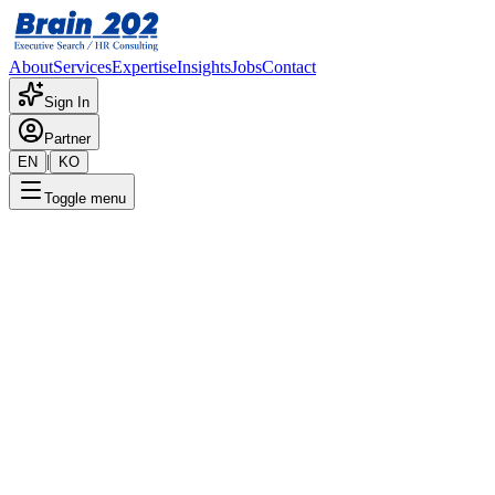
About
Services
Expertise
Insights
Jobs
Contact
Sign In
Partner
|
EN
KO
Toggle menu
← 채용공고 목록
ESG운영(8년 ~ 12년)
기밀
게시일
:
6/20/2024
Apply Now
포지션 개요
해당 포지션에 대한 상세 정보입니다. 자세한 내용은 담당 컨