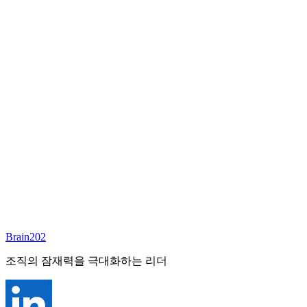
담당 컨설턴트
이서연
부대표 겸 파트너
Email:
sharon@brain202.co.kr
Brain202 AI에게 질문하세요
포지션 정보
담당 컨설턴트
이서연
상태
진행중
레벨
고용형태
Exec Search
경력
20+
산업
Brain202
Prof. Svcs (General)
조직의 잠재력을 극대화하는 리더