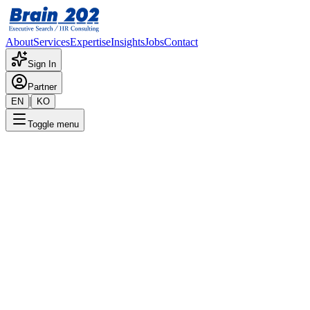
About
Services
Expertise
Insights
Jobs
Contact
Sign In
Partner
|
EN
KO
Toggle menu
← 채용공고 목록
Product Designer
기밀
게시일
:
5/20/2025
Apply Now
포지션 개요
해당 포지션에 대한 상세 정보입니다. 자세한 내용은 담당 컨
설턴트에게 문의해 주세요.