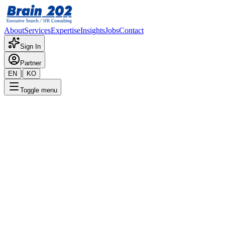
About
Services
Expertise
Insights
Jobs
Contact
Sign In
Partner
|
EN
KO
Toggle menu
← 채용공고 목록
IT내재화_IT비즈팀
_BA(Business Analyst) (대리~
과장)
기밀
게시일
:
5/21/2025