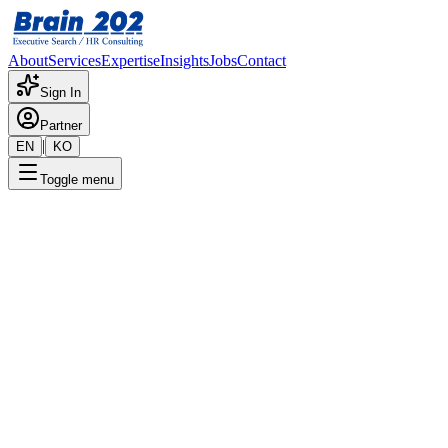
About
Services
Expertise
Insights
Jobs
Contact
Sign In
Partner
|
EN
KO
Toggle menu
← 채용공고 목록
바이오회사 IS팀: SAP MM 운
영(7-10년)
기밀
게시일
:
2/29/2024
Apply Now
포지션 개요