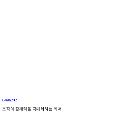
최종 합류
담당 컨설턴트
안우상
파트너
Email:
joseph.ahn@brain202.co.kr
Brain202 AI에게 질문하세요
포지션 정보
담당 컨설턴트
안우상
상태
진행중
레벨
고용형태
Deep Tech
경력
23+
산업
Brain202
Technology, Cloud
조직의 잠재력을 극대화하는 리더