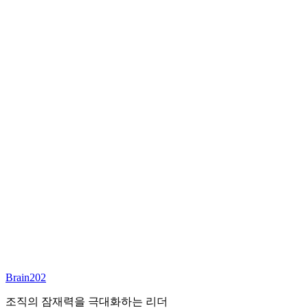
최종 합류
담당 컨설턴트
김달원
부사장
Email:
laywon@brain202.co.kr
Brain202 AI에게 질문하세요
포지션 정보
담당 컨설턴트
김달원
상태
진행중
레벨
고용형태
Exec Search
경력
35+
산업
Brain202
Finance/Tech/Industry
조직의 잠재력을 극대화하는 리더