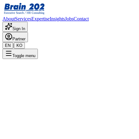
About
Services
Expertise
Insights
Jobs
Contact
Sign In
Partner
|
EN
KO
Toggle menu
← 채용공고 목록
임베디드 레이더 시스템 F/W
개발
기밀
게시일
:
2/7/2024
Apply Now
포지션 개요