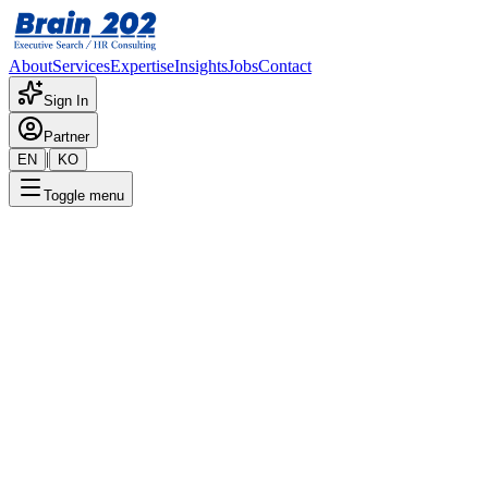
About
Services
Expertise
Insights
Jobs
Contact
Sign In
Partner
|
EN
KO
Toggle menu
← 채용공고 목록
System Engineer_ ECU_사원-
대리
기밀
게시일
:
10/31/2024
Apply Now
포지션 개요