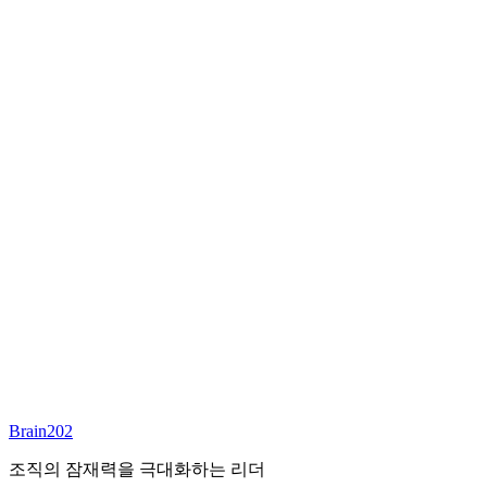
최종 합류
담당 컨설턴트
이서연
부대표 겸 파트너
Email:
sharon@brain202.co.kr
Brain202 AI에게 질문하세요
포지션 정보
담당 컨설턴트
이서연
상태
진행중
레벨
고용형태
Exec Search
경력
20+
산업
Brain202
Prof. Svcs (General)
조직의 잠재력을 극대화하는 리더