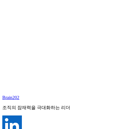
담당 컨설턴트
김달원
부사장
Email:
laywon@brain202.co.kr
Brain202 AI에게 질문하세요
포지션 정보
담당 컨설턴트
김달원
상태
진행중
레벨
고용형태
Exec Search
경력
35+
산업
Brain202
Finance/Tech/Industry
조직의 잠재력을 극대화하는 리더