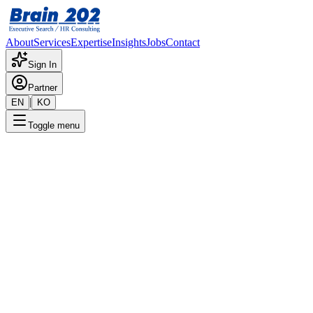
About
Services
Expertise
Insights
Jobs
Contact
Sign In
Partner
|
EN
KO
Toggle menu
← 채용공고 목록
로즈몽이커머스팀(과장 ~ 차장)
기밀
게시일
:
4/11/2024
Apply Now
포지션 개요
해당 포지션에 대한 상세 정보입니다. 자세한 내용은 담당 컨설