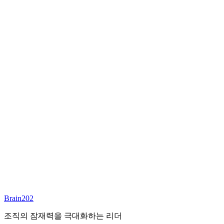
최종 합류
담당 컨설턴트
이서연
부대표 겸 파트너
Email:
sharon@brain202.co.kr
Brain202 AI에게 질문하세요
포지션 정보
담당 컨설턴트
이서연
상태
진행중
레벨
고용형태
Exec Search
경력
20+
산업
Brain202
Prof. Svcs (General)
조직의 잠재력을 극대화하는 리더