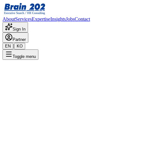
About
Services
Expertise
Insights
Jobs
Contact
Sign In
Partner
|
EN
KO
Toggle menu
← 채용공고 목록
Layout_Analog Layout 엔지니
어_과장급 이상
기밀
게시일
:
5/1/2024
Apply Now
포지션 개요