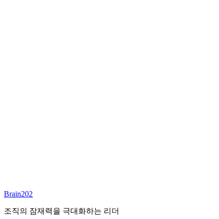
최종 합류
담당 컨설턴트
이서연
부대표 겸 파트너
Email:
sharon@brain202.co.kr
Brain202 AI에게 질문하세요
포지션 정보
담당 컨설턴트
이서연
상태
진행중
레벨
고용형태
Exec Search
경력
20+
산업
Brain202
Prof. Svcs (General)
조직의 잠재력을 극대화하는 리더