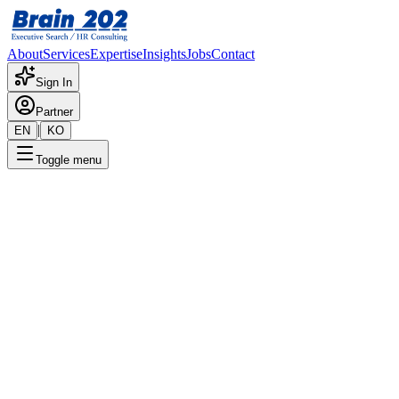
About
Services
Expertise
Insights
Jobs
Contact
Sign In
Partner
|
EN
KO
Toggle menu
← 채용공고 목록
솔루션사업부_SRM 해외사업
개발
기밀
게시일
:
3/20/2025
Apply Now
포지션 개요