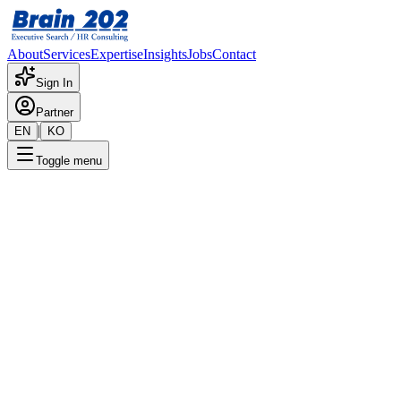
About
Services
Expertise
Insights
Jobs
Contact
Sign In
Partner
|
EN
KO
Toggle menu
← 채용공고 목록
기업문화팀_행사 기획(4-11년
차)
기밀
게시일
:
8/5/2024
Apply Now
포지션 개요