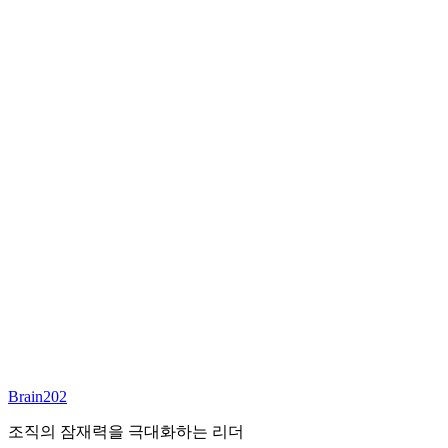
최종 합류
담당 컨설턴트
안우상
파트너
Email:
joseph.ahn@brain202.co.kr
Brain202 AI에게 질문하세요
포지션 정보
담당 컨설턴트
안우상
상태
진행중
레벨
고용형태
Deep Tech
경력
23+
산업
Brain202
Technology, Cloud
조직의 잠재력을 극대화하는 리더