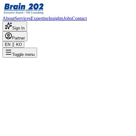
About
Services
Expertise
Insights
Jobs
Contact
Sign In
Partner
|
EN
KO
Toggle menu
← 채용공고 목록
Backend개발_사원-차장
기밀
게시일
:
2/15/2024
Apply Now
포지션 개요
해당 포지션에 대한 상세 정보입니다. 자세한 내용은 담당 컨