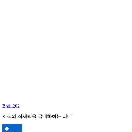
담당 컨설턴트
김달원
부사장
Email:
laywon@brain202.co.kr
Brain202 AI에게 질문하세요
포지션 정보
담당 컨설턴트
김달원
상태
진행중
레벨
고용형태
Exec Search
경력
35+
산업
Brain202
Finance/Tech/Industry
조직의 잠재력을 극대화하는 리더