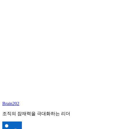
담당 컨설턴트
고남훈
상무이사
Email:
brian@brain202.co.kr
Brain202 AI에게 질문하세요
포지션 정보
담당 컨설턴트
고남훈
상태
진행중
레벨
고용형태
Deep Tech
경력
15+
산업
Brain202
Semiconductor/Display/AI
조직의 잠재력을 극대화하는 리더