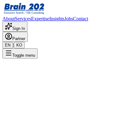
About
Services
Expertise
Insights
Jobs
Contact
Sign In
Partner
|
EN
KO
Toggle menu
← 채용공고 목록
Data Science2실: 추천
(Recommendation) R&D(4년
이상)
기밀
게시일
:
6/7/2024