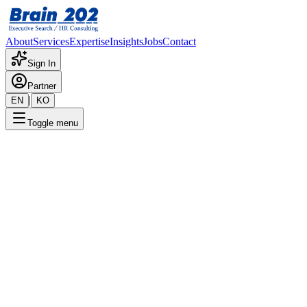
About
Services
Expertise
Insights
Jobs
Contact
Sign In
Partner
|
EN
KO
Toggle menu
← 채용공고 목록
마케팅임원
기밀
게시일
:
7/21/2025
Apply Now
포지션 개요
해당 포지션에 대한 상세 정보입니다. 자세한 내용은 담당 컨