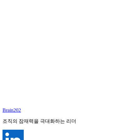
담당 컨설턴트
이서연
부대표 겸 파트너
Email:
sharon@brain202.co.kr
Brain202 AI에게 질문하세요
포지션 정보
담당 컨설턴트
이서연
상태
진행중
레벨
고용형태
Exec Search
경력
20+
산업
Brain202
Prof. Svcs (General)
조직의 잠재력을 극대화하는 리더