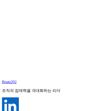
담당 컨설턴트
배정 예정
준비중
이 포지션의 담당 컨설턴트가 곧 배정될 예정입니다.
Brain202 AI에게 질문하세요
포지션 정보
담당 컨설턴트
양한결
상태
진행중
레벨
고용형태
정규직
경력
N/A
산업
Brain202
조직의 잠재력을 극대화하는 리더