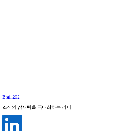
담당 컨설턴트
이서연
부대표 겸 파트너
Email:
sharon@brain202.co.kr
Brain202 AI에게 질문하세요
포지션 정보
담당 컨설턴트
이서연
상태
진행중
레벨
고용형태
Exec Search
경력
20+
산업
Brain202
Prof. Svcs (General)
조직의 잠재력을 극대화하는 리더