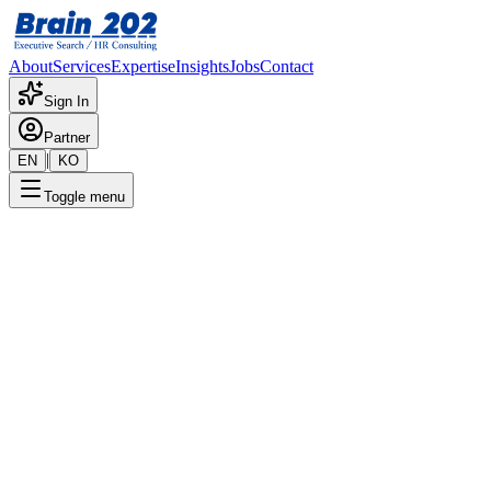
About
Services
Expertise
Insights
Jobs
Contact
Sign In
Partner
|
EN
KO
Toggle menu
← 채용공고 목록
스택기술
기밀
게시일
:
1/11/2024
Apply Now
포지션 개요
해당 포지션에 대한 상세 정보입니다. 자세한 내용은 담당 컨