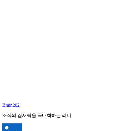
담당 컨설턴트
김달원
부사장
Email:
laywon@brain202.co.kr
Brain202 AI에게 질문하세요
포지션 정보
담당 컨설턴트
김달원
상태
진행중
레벨
고용형태
Exec Search
경력
35+
산업
Brain202
Finance/Tech/Industry
조직의 잠재력을 극대화하는 리더