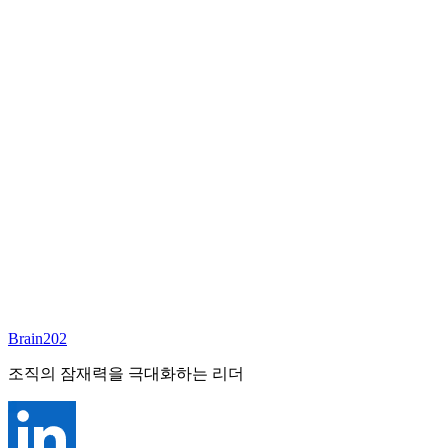
담당 컨설턴트
김달원
부사장
Email:
laywon@brain202.co.kr
Brain202 AI에게 질문하세요
포지션 정보
담당 컨설턴트
김달원
상태
진행중
레벨
고용형태
Exec Search
경력
35+
산업
Brain202
Finance/Tech/Industry
조직의 잠재력을 극대화하는 리더