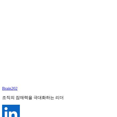
담당 컨설턴트
김달원
부사장
Email:
laywon@brain202.co.kr
Brain202 AI에게 질문하세요
포지션 정보
담당 컨설턴트
김달원
상태
진행중
레벨
고용형태
Exec Search
경력
35+
산업
Brain202
Finance/Tech/Industry
조직의 잠재력을 극대화하는 리더