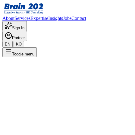
About
Services
Expertise
Insights
Jobs
Contact
Sign In
Partner
|
EN
KO
Toggle menu
← 채용공고 목록
개인신용관리팀_한도전략
기밀
게시일
:
4/26/2024
Apply Now
포지션 개요
해당 포지션에 대한 상세 정보입니다. 자세한 내용은 담당 컨설