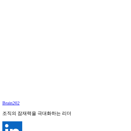
담당 컨설턴트
이서연
부대표 겸 파트너
Email:
sharon@brain202.co.kr
Brain202 AI에게 질문하세요
포지션 정보
담당 컨설턴트
이서연
상태
진행중
레벨
고용형태
Exec Search
경력
20+
산업
Brain202
Prof. Svcs (General)
조직의 잠재력을 극대화하는 리더