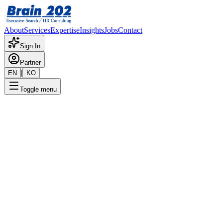
About
Services
Expertise
Insights
Jobs
Contact
Sign In
Partner
|
EN
KO
Toggle menu
← 채용공고 목록
고무_전문위원(계약직)
기밀
게시일
:
5/27/2024
Apply Now
포지션 개요
해당 포지션에 대한 상세 정보입니다. 자세한 내용은 담당 컨