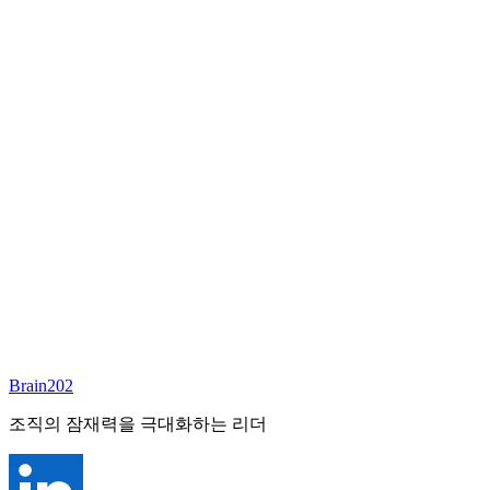
담당 컨설턴트
이서연
부대표 겸 파트너
Email:
sharon@brain202.co.kr
Brain202 AI에게 질문하세요
포지션 정보
담당 컨설턴트
이서연
상태
진행중
레벨
고용형태
Exec Search
경력
20+
산업
Brain202
Prof. Svcs (General)
조직의 잠재력을 극대화하는 리더