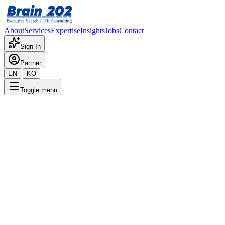
About
Services
Expertise
Insights
Jobs
Contact
Sign In
Partner
|
EN
KO
Toggle menu
← 채용공고 목록
임원수행기사
기밀
게시일
:
8/7/2025
Apply Now
포지션 개요
해당 포지션에 대한 상세 정보입니다. 자세한 내용은 담당 컨