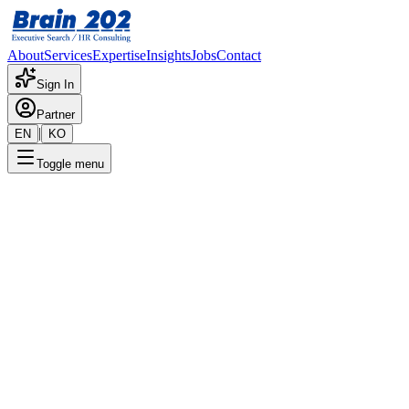
About
Services
Expertise
Insights
Jobs
Contact
Sign In
Partner
|
EN
KO
Toggle menu
← 채용공고 목록
전사_상품기획_책임급
기밀
게시일
:
8/9/2024
Apply Now
포지션 개요
해당 포지션에 대한 상세 정보입니다. 자세한 내용은 담당 컨