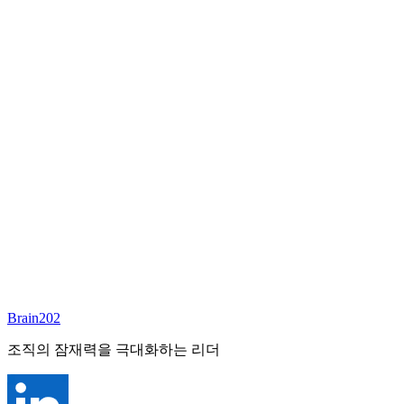
담당 컨설턴트
이서연
부대표 겸 파트너
Email:
sharon@brain202.co.kr
Brain202 AI에게 질문하세요
포지션 정보
담당 컨설턴트
이서연
상태
진행중
레벨
고용형태
Exec Search
경력
20+
산업
Brain202
Prof. Svcs (General)
조직의 잠재력을 극대화하는 리더