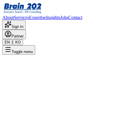
About
Services
Expertise
Insights
Jobs
Contact
Sign In
Partner
|
EN
KO
Toggle menu
← 채용공고 목록
Hospitality 자산(골프장 & 리
조트) 관리 및 개발_과장~부장
급
기밀
게시일
:
10/10/2024