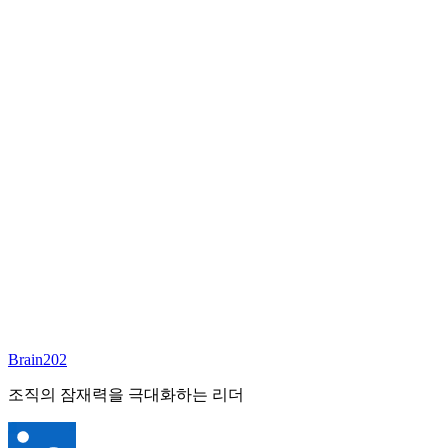
담당 컨설턴트
김달원
부사장
Email:
laywon@brain202.co.kr
Brain202 AI에게 질문하세요
포지션 정보
담당 컨설턴트
김달원
상태
진행중
레벨
고용형태
Exec Search
경력
35+
산업
Brain202
Finance/Tech/Industry
조직의 잠재력을 극대화하는 리더