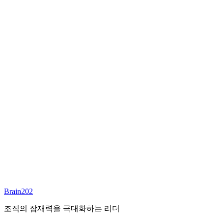
최종 합류
담당 컨설턴트
이서연
부대표 겸 파트너
Email:
sharon@brain202.co.kr
Brain202 AI에게 질문하세요
포지션 정보
담당 컨설턴트
이서연
상태
진행중
레벨
고용형태
Exec Search
경력
20+
산업
Brain202
Prof. Svcs (General)
조직의 잠재력을 극대화하는 리더