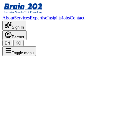
About
Services
Expertise
Insights
Jobs
Contact
Sign In
Partner
|
EN
KO
Toggle menu
← 채용공고 목록
미국회사_CFO_strictly
confidential
기밀
게시일
:
7/9/2025
Apply Now
포지션 개요